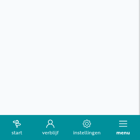
start
verblijf
instellingen
menu