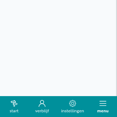
start
verblijf
instellingen
menu