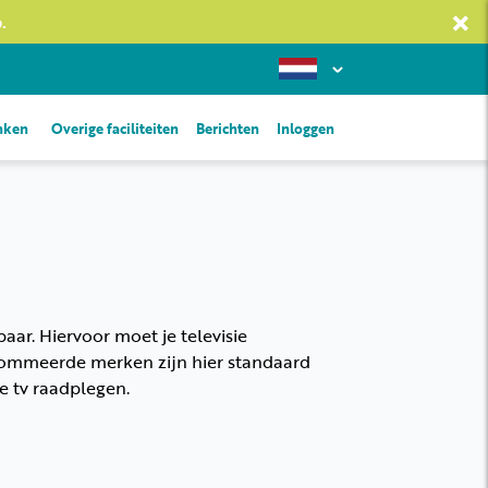
×
.
inken
Overige faciliteiten
Berichten
Inloggen
baar. Hiervoor moet je televisie
ommeerde merken zijn hier standaard
je tv raadplegen.