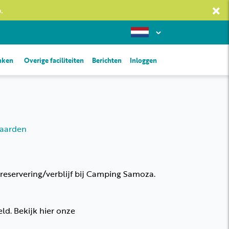
×
.
inken
Overige faciliteiten
Berichten
Inloggen
aarden
reservering/verblijf bij Camping Samoza.
d. Bekijk hier onze