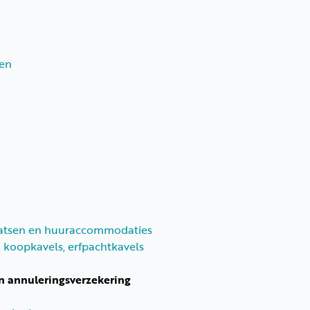
sen
n
atsen en huuraccommodaties
 koopkavels, erfpachtkavels
nnuleringsverzekering