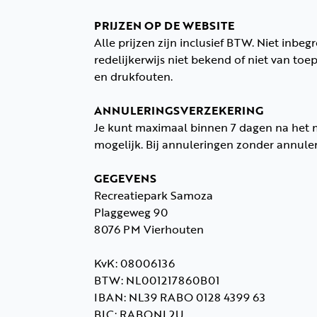
PRIJZEN OP DE WEBSITE
Alle prijzen zijn inclusief BTW. Niet inb
redelijkerwijs niet bekend of niet van t
en drukfouten.
ANNULERINGSVERZEKERING
Je kunt maximaal binnen 7 dagen na het ma
mogelijk. Bij annuleringen zonder annu
GEGEVENS
Recreatiepark Samoza
Plaggeweg 90
8076 PM Vierhouten
KvK: 08006136
BTW: NL001217860B01
IBAN: NL39 RABO 0128 4399 63
BIC: RABONL2U