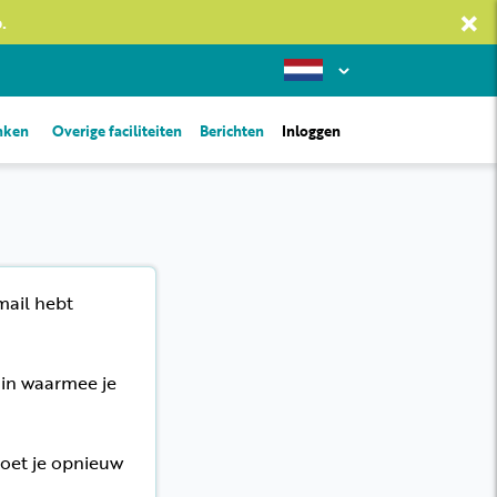
×
.
inken
Overige faciliteiten
Berichten
Inloggen
mail hebt
 in waarmee je
moet je opnieuw