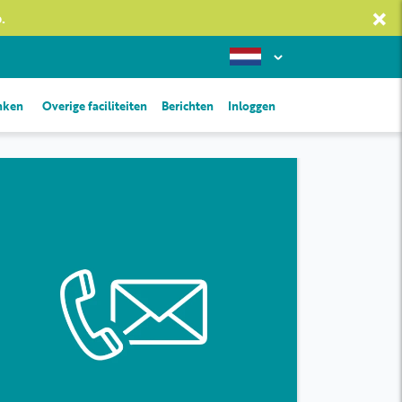
×
.
inken
Overige faciliteiten
Berichten
Inloggen