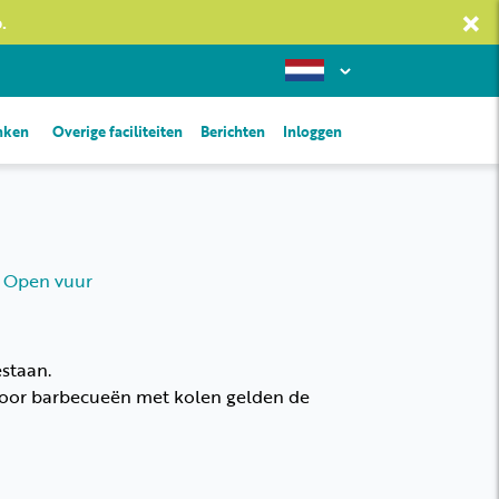
×
.
inken
Overige faciliteiten
Berichten
Inloggen
 Open vuur
staan.
 Voor barbecueën met kolen gelden de
.