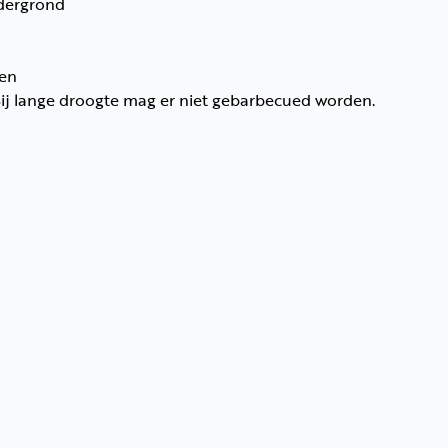
ndergrond
len
Bij lange droogte mag er niet gebarbecued worden.